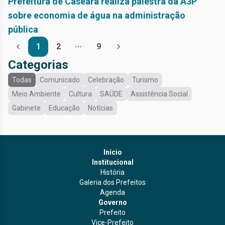
Prefeitura de Caseara realiza palestra da A3P
sobre economia de água na administração
pública
1
2
9
Mais
Categorias
Todas
Comunicado
Celebração
Turismo
Meio Ambiente
Cultura
SAÚDE
Assistência Social
Gabinete
Educação
Notícias
Início
Institucional
História
Galeria dos Prefeitos
Agenda
Governo
Prefeito
Vice-Prefeito