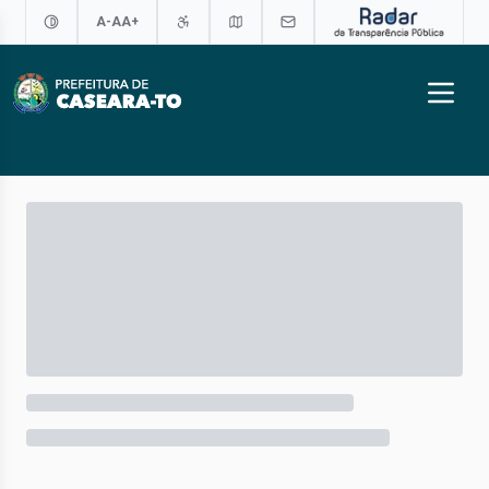
A-
A
A+