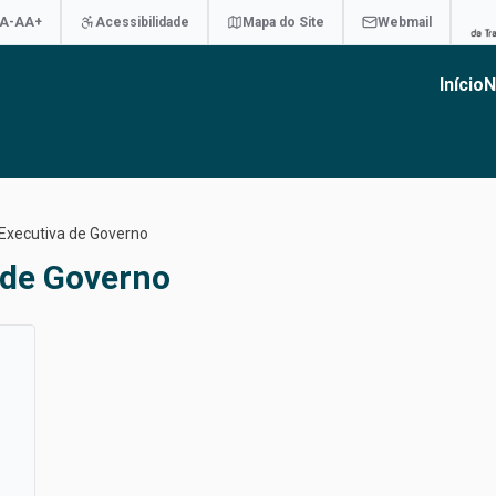
A-
A
A+
Acessibilidade
Mapa do Site
Webmail
Início
N
 Executiva de Governo
 de Governo